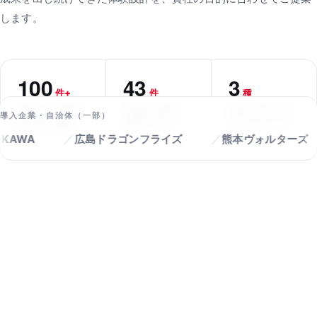
します。
100
43
3
件+
件
種
自治体・大手企
公開中の導入・
目的で選べるガ
導入企業・自治体（一部）
業の導入実績
活用レポート
チャソリューシ
01
02
03
ョン
広島ドラゴンフライズ
熊本ヴォルターズ
フ
GTCHA X
／ ガチャ
マシン
100
24
アンケ
h
オ
自治
件+
ート回
ン
体・
収の目
ラ
大手
標達成
イ
企業
率
ン
の導