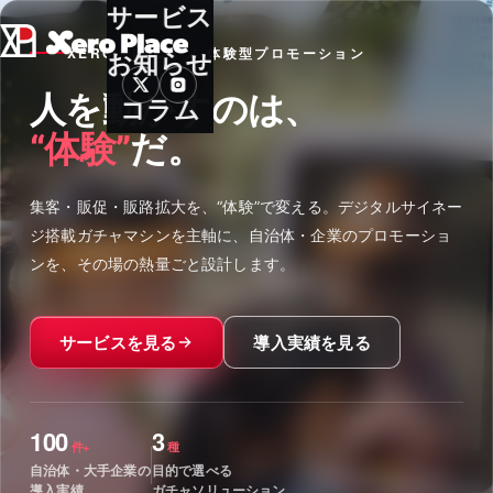
サービス
XERO PLACE ／ 体験型プロモーション
お知らせ
人を動かすのは、
コラム
“体験”
だ。
集客・販促・販路拡大を、“体験”で変える。デジタルサイネー
ジ搭載ガチャマシンを主軸に、自治体・企業のプロモーショ
ンを、その場の熱量ごと設計します。
サービスを見る
導入実績を見る
100
3
件+
種
自治体・大手企業の
目的で選べる
導入実績
ガチャソリューション